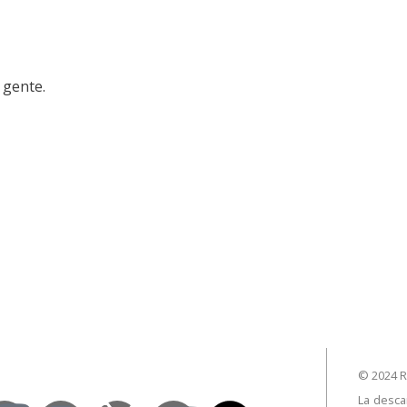
 gente.
© 2024 R
La desca