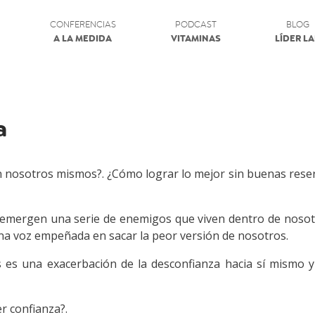
CONFERENCIAS
PODCAST
BLOG
A LA MEDIDA
VITAMINAS
LÍDER L
a
 nosotros mismos?. ¿Cómo lograr lo mejor sin buenas rese
, emergen una serie de enemigos que viven dentro de nosot
a voz empeñada en sacar la peor versión de nosotros.
s es una exacerbación de la desconfianza hacia sí mismo y
r confianza?.