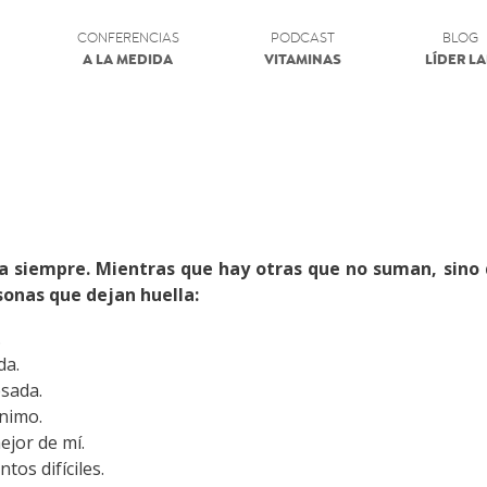
CONFERENCIAS
PODCAST
BLOG
A LA MEDIDA
VITAMINAS
LÍDER L
a siempre. Mientras que hay otras que no suman, sino
rsonas que dejan huella:
.
da.
esada.
nimo.
ejor de mí.
os difíciles.