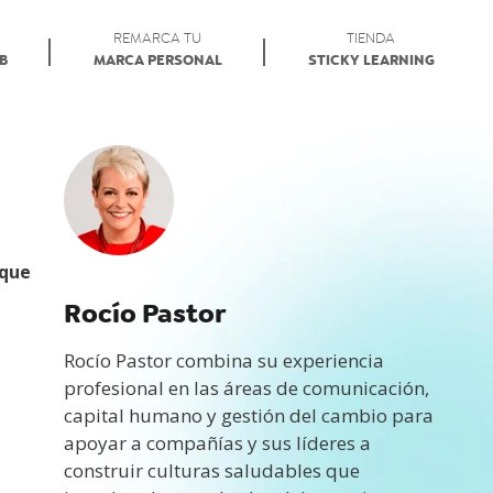
REMARCA TU
TIENDA
AB
MARCA PERSONAL
STICKY LEARNING
 que
Rocío Pastor
Rocío Pastor combina su experiencia
profesional en las áreas de comunicación,
capital humano y gestión del cambio para
apoyar a compañías y sus líderes a
construir culturas saludables que