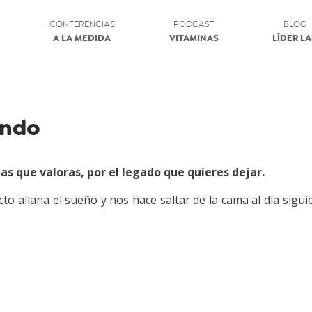
CONFERENCIAS
PODCAST
BLOG
A LA MEDIDA
VITAMINAS
LÍDER L
ando
 las que valoras, por el legado que quieres dejar.
to allana el sueño y nos hace saltar de la cama al día sigui